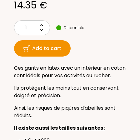
14.35 €
keyboard_arrow_up
Disponible
keyboard_arrow_down
Add to cart
Ces gants en latex avec un intérieur en coton
sont idéals pour vos activités au rucher.
Ils protègent les mains tout en conservant
doigté et précision.
Ainsi, les risques de piqûres d'abeilles sont
réduits.
Il existe aussi les tailles suivantes :