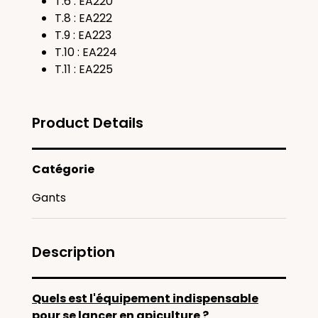
T.6 : EA220
T.8 : EA222
T.9 : EA223
T.10 : EA224
T.11 : EA225
Product Details
Catégorie
Gants
Description
Quels est l'équipement indispensable
pour se lancer en apiculture ?