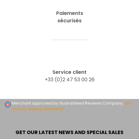
Paiements
sécurisés
Service client
+33 (0)2 47 53 00 26
Merchant approved by Guaranteed Reviews Company,
clic
here to display attestation
.
GET OUR LATEST NEWS AND SPECIAL SALES