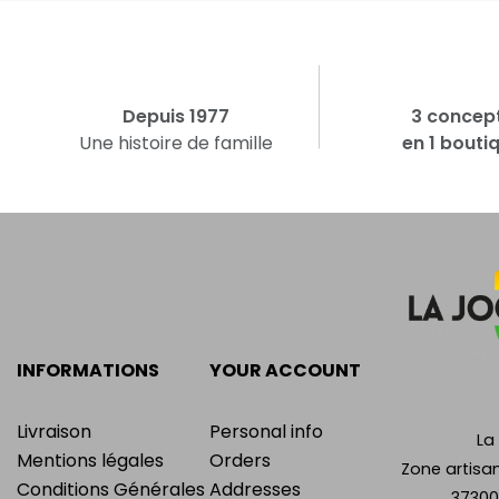
Depuis 1977
3 concep
Une histoire de famille
en 1 bouti
INFORMATIONS
YOUR ACCOUNT
Livraison
Personal info
La
Mentions légales
Orders
Zone artisan
Conditions Générales
Addresses
37300