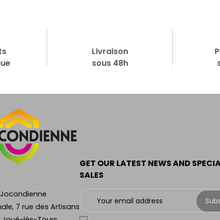
ts
Livraison
P
que
sous 48h
GET OUR LATEST NEWS AND SPECI
SALES
 Jocondienne
Sub
ale, 7 rue des Artisans
 Joué-lès-Tours