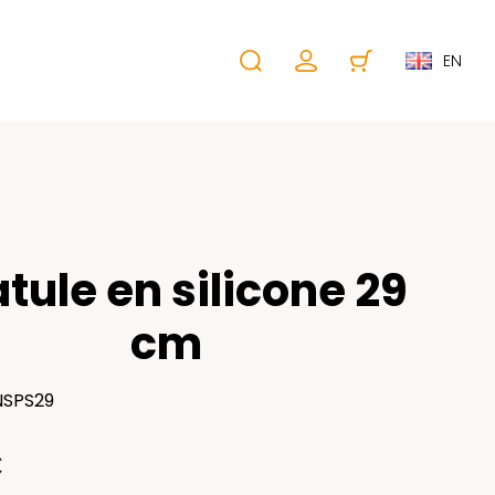
EN
tule en silicone 29
cm
NSPS29
€