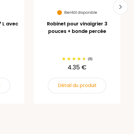
Bientôt disponible
7 L avec
Robinet pour vinaigrier 3
pouces + bonde percée
(8)
4.35 €
t
Détail du produit