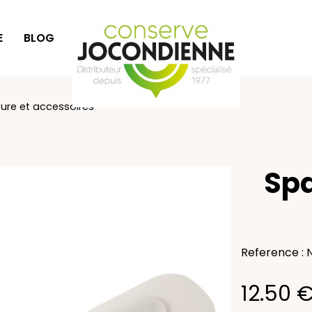
E
BLOG
IDÉES CADEAUX
ture et accessoires
Spa
Reference : 
12.50 