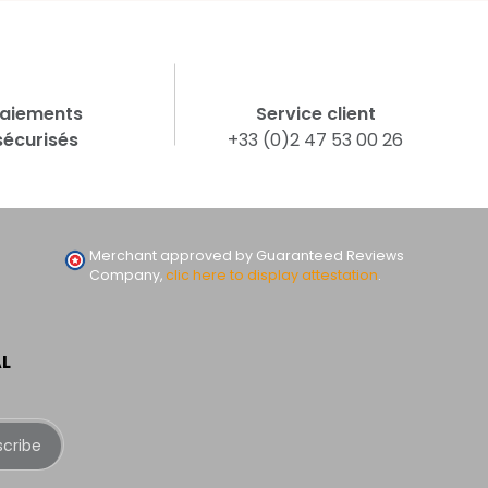
aiements
Service client
sécurisés
+33 (0)2 47 53 00 26
Merchant approved by Guaranteed Reviews
Company,
clic here to display attestation
.
AL
scribe