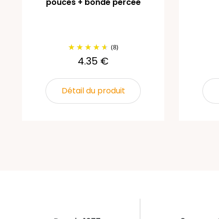
pouces + bonde percée
(8)
4.35 €
Détail du produit