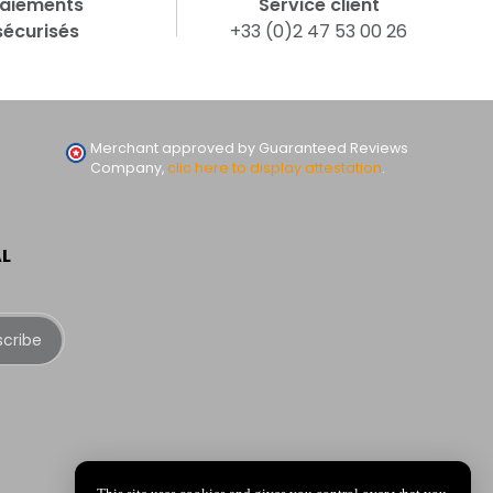
aiements
Service client
sécurisés
+33 (0)2 47 53 00 26
Merchant approved by Guaranteed Reviews
Company,
clic here to display attestation
.
AL
scribe