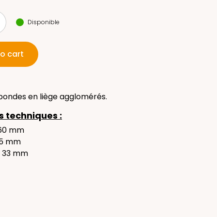
Disponible
o cart
bondes en liège agglomérés.
 techniques :
 60 mm
55 mm
: 33 mm