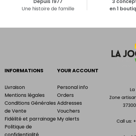
Depuis 1977
3 concep
Une histoire de famille
en 1 bouti
INFORMATIONS
YOUR ACCOUNT
Livraison
Personal info
La
Mentions légales
Orders
Zone artisan
Conditions Générales
Addresses
37300
de Vente
Vouchers
Fidélité et parrainage
My alerts
Call us:
+
Politique de
confidentialité