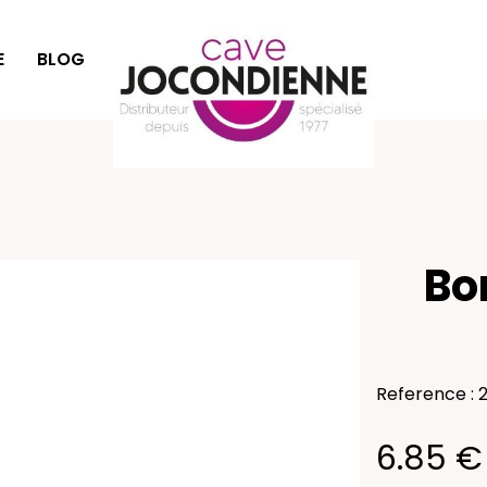
E
BLOG
IDÉES CADEAUX
Bo
Reference : 
6.85 €