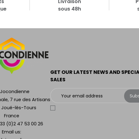
ts
Livraison
P
que
sous 48h
GET OUR LATEST NEWS AND SPECI
SALES
 Jocondienne
Sub
ale, 7 rue des Artisans
 Joué-lès-Tours
France
33 (0)2 47 53 00 26
Email us: