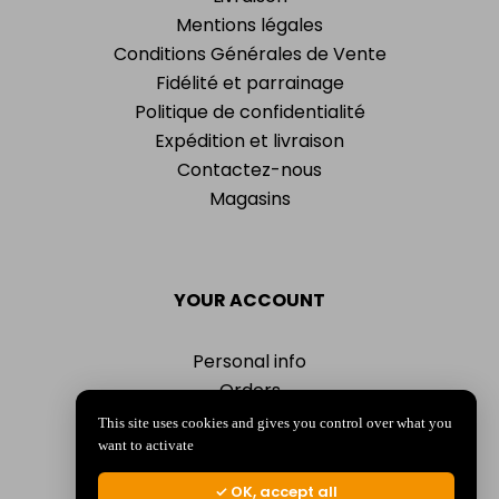
Mentions légales
Conditions Générales de Vente
Fidélité et parrainage
Politique de confidentialité
Expédition et livraison
Contactez-nous
Magasins
YOUR ACCOUNT
Personal info
Orders
Addresses
This site uses cookies and gives you control over what you
Vouchers
want to activate
My alerts
OK, accept all