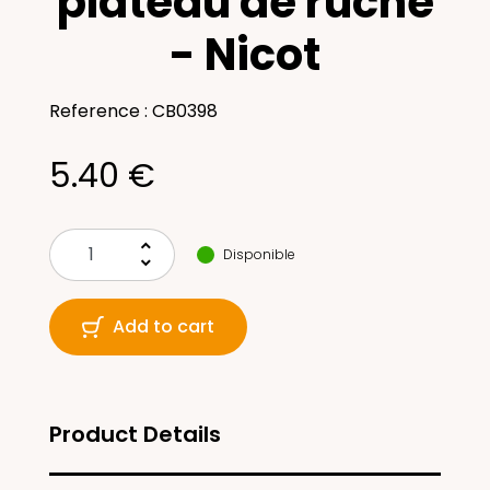
plateau de ruche
- Nicot
Reference : CB0398
5.40 €
keyboard_arrow_up
Disponible
keyboard_arrow_down
Add to cart
Product Details