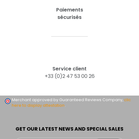
Paiements
sécurisés
Service client
+33 (0)2 47 53 00 26
Merchant approved by Guaranteed Reviews Company,
clic
here to display attestation
.
GET OUR LATEST NEWS AND SPECIAL SALES