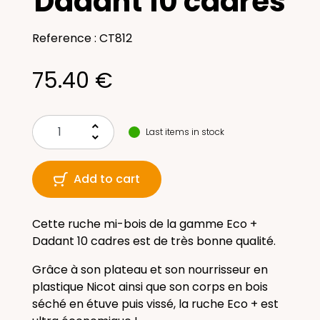
Dadant 10 cadres
Reference : CT812
75.40 €
keyboard_arrow_up
Last items in stock
keyboard_arrow_down
Add to cart
Cette ruche mi-bois de la gamme Eco +
Dadant 10 cadres est de très bonne qualité.
Grâce à son plateau et son nourrisseur en
plastique Nicot ainsi que son corps en bois
séché en étuve puis vissé, la ruche Eco + est