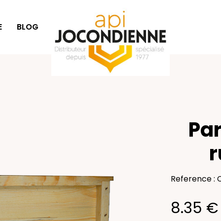
E
BLOG
IDÉES CADEAUX
Par
r
Reference : 
8.35 €