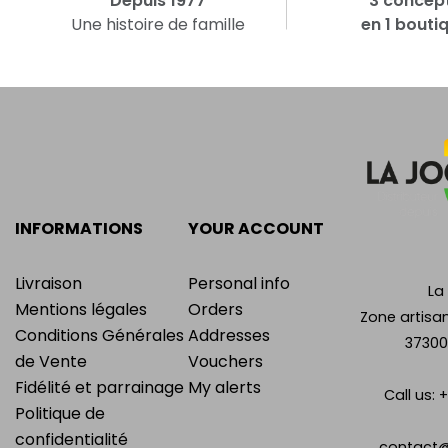
Depuis 1977
3 concep
Une histoire de famille
en 1 bouti
INFORMATIONS
YOUR ACCOUNT
Livraison
Personal info
La
Mentions légales
Orders
Zone artisan
Conditions Générales
Addresses
37300
de Vente
Vouchers
Fidélité et parrainage
My alerts
Call us:
+
Politique de
confidentialité
contact@