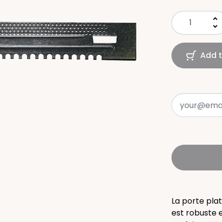
keyboard_arrow_up
keyboard_arrow_down
Add t
La porte pla
est robuste 