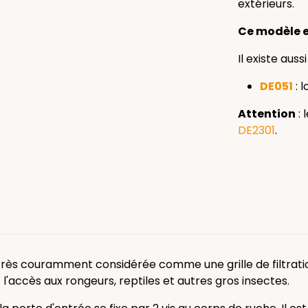
extérieurs.
Ce modèle e
Il existe auss
DE051
: 
Attention
: 
DE2301
.
très couramment considérée comme une grille de filtratio
 l'accès aux rongeurs, reptiles et autres gros insectes.