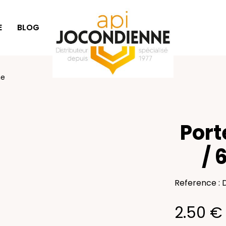
E
BLOG
IDÉES CADEAUX
he
Port
/ 
Reference :
2.50 €