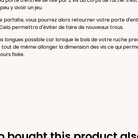
la porte d'entrée se fixe par 2 vis au corps de ruche. Il es
peu y avoir un jeu.
 parfaite, vous pourrez alors retourner votre porte d'ent
Cela permettra d'éviter de faire de nouveaux trous.
oins longues possible car lorsque le bois de votre ruche pr
z tout de même allonger la dimension des vis ce qui perm
ours fixée.
 bought this product als