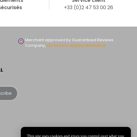
aiements
Service client
sécurisés
+33 (0)2 47 53 00 26
Merchant approved by Guaranteed Reviews
Company,
clic here to display attestation
.
AL
scribe
This site uses cookies and gives you control over what you