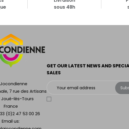
ts
Livraison
P
que
sous 48h
GET OUR LATEST NEWS AND SPECI
SALES
 Jocondienne
Sub
ale, 7 rue des Artisans
 Joué-lès-Tours
France
33 (0)2 47 53 00 26
Email us:
lajocondienne.com