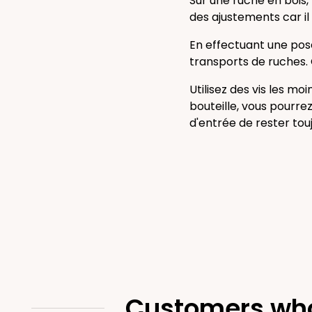
Sur une ruche en bois, 
des ajustements car il 
En effectuant une pose
transports de ruches. 
Utilisez des vis les m
bouteille, vous pourre
d'entrée de rester touj
Customers who