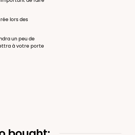
t important de faire
rée lors des
endra un peu de
ettra à votre porte
o bought: