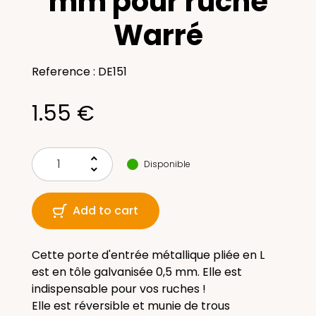
mm pour ruche
Warré
Reference : DE151
1.55 €
keyboard_arrow_up
Disponible
keyboard_arrow_down
Add to cart
Cette porte d'entrée métallique pliée en L
est en tôle galvanisée 0,5 mm. Elle est
indispensable pour vos ruches !
Elle est réversible et munie de trous