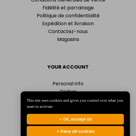
Fidélité et parrainage
Politique de confidentialité
Expédition et livraison
Contactez-nous
Magasins
YOUR ACCOUNT
Personal info
Orders
Addresses
This site uses cookies and gives you control over what you
Vouchers
want to activate
My alerts
OK, accept all
Deny all cookies